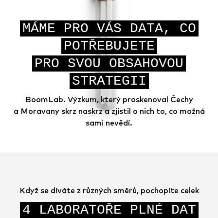
MÁME PRO VÁS DATA, CO
POTŘEBUJETE
PRO SVOU OBSAHOVOU
STRATEGII
BoomLab. Výzkum, který proskenoval Čechy
a Moravany skrz naskrz a zjistil o nich to, co možná
sami nevědí.
Když se díváte z různých směrů, pochopíte celek
4 LABORATOŘE PLNÉ DAT