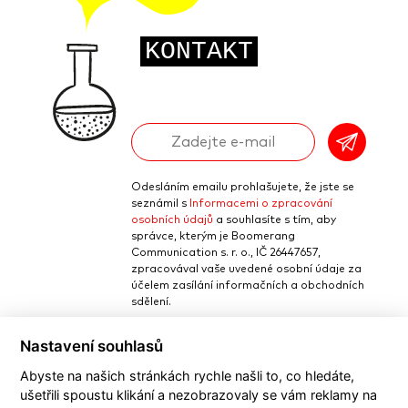
KONTAKT
Odeslat
Odesláním emailu prohlašujete, že jste se
seznámil s
Informacemi o zpracování
osobních údajů
a souhlasíte s tím, aby
správce, kterým je Boomerang
Communication s. r. o., IČ 26447657,
zpracovával vaše uvedené osobní údaje za
účelem zasílání informačních a obchodních
sdělení.
Nastavení souhlasů
nebo kontaktujte
Tomáše Cibora
telefonicky: +420 721 673 123
Abyste na našich stránkách rychle našli to, co hledáte,
nebo na e-mail:
ušetřili spoustu klikání a nezobrazovaly se vám reklamy na