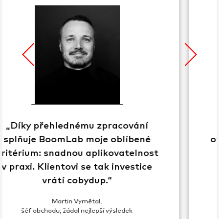
„BoomLab je jako kámoš, co
ověřuje naše domněnky. Díky němu
můžeme vytvářet funkční
komunikační strategie.“
Helena Horáková,
stratég, co z něj sosá data