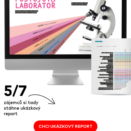
zájemců si tady
stáhne ukázkový
report
CHCI UKÁZKOVÝ REPORT